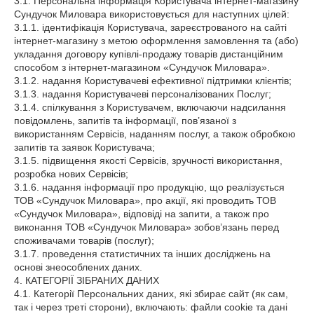
3.1. Персональна інформація Користувача інтернет-магазину
Сундучок Миловара використовується для наступних цілей:
3.1.1. ідентифікація Користувача, зареєстрованого на сайті
інтернет-магазину з метою оформлення замовлення та (або)
укладання договору купівлі-продажу товарів дистанційним
способом з інтернет-магазином «Сундучок Миловара».
3.1.2. надання Користувачеві ефективної підтримки клієнтів;
3.1.3. надання Користувачеві персоналізованих Послуг;
3.1.4. спілкування з Користувачем, включаючи надсилання
повідомлень, запитів та інформації, пов’язаної з
використанням Сервісів, наданням послуг, а також обробкою
запитів та заявок Користувача;
3.1.5. підвищення якості Сервісів, зручності використання,
розробка нових Сервісів;
3.1.6. надання інформації про продукцію, що реалізується
ТОВ «Сундучок Миловара», про акції, які проводить ТОВ
«Сундучок Миловара», відповіді на запити, а також про
виконання ТОВ «Сундучок Миловара» зобов’язань перед
споживачами товарів (послуг);
3.1.7. проведення статистичних та інших досліджень на
основі знеособлених даних.
4. КАТЕГОРІЇ ЗІБРАНИХ ДАНИХ
4.1. Категорії Персональних даних, які збирає сайт (як сам,
так і через треті сторони), включають: файли cookie та дані