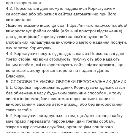
про використання.
4.2. Персональні дані можуть надаватися Користувачем
самостійно або збиратися сайтом автоматично при його
використанні.
Якщо не вказано інше, це сайт https://mir-aromatov.com.ua/ua/
використовує файли cookie (або інші пристрої відстеження)
для ідентифікації користувачів і запам’ятовування їх
глобальних налаштувань виключно з метою надання послуги,
яку запитує Користувач.
4.3. Користувачі несуть відповідальність за Персональні дані
третіх сторін, які вони отримують, публікують або надають
іншим особам, які використовують сайт, і підтверджують, що
вони мають згоду третьої сторони на надання Даних
Власнику.
5. СПОСОБИ ТА УМОВИ ОБРОБКИ ПЕРСОНАЛЬНИХ ДАНИХ
5.1. Обробка персональних даних Користувача здійснюється
без обмеження часу будь-яким законним способом, у тому
числі в інформаційних системах персональних даних з
використанням засобів автоматизації або без використання
таких засобів.
5.2. Користувач погоджується з тим, що Адміністрація сайту
має право передавати персональні дані третім особам,
зокрема кур’єрським службам, організаціям поштового
зв’язку, операторам зв’язку, виключно з метою виконання