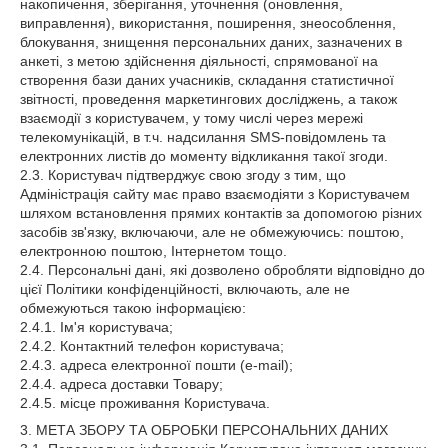
накопичення, зберігання, уточнення (оновлення,
виправлення), використання, поширення, знеособлення,
блокування, знищення персональних даних, зазначених в
анкеті, з метою здійснення діяльності, спрямованої на
створення бази даних учасників, складання статистичної
звітності, проведення маркетингових досліджень, а також
взаємодії з користувачем, у тому числі через мережі
телекомунікацій, в т.ч. надсилання SMS-повідомлень та
електронних листів до моменту відкликання такої згоди.
2.3. Користувач підтверджує свою згоду з тим, що
Адміністрація сайту має право взаємодіяти з Користувачем
шляхом встановлення прямих контактів за допомогою різних
засобів зв'язку, включаючи, але не обмежуючись: поштою,
електронною поштою, Інтернетом тощо.
2.4. Персональні дані, які дозволено обробляти відповідно до
цієї Політики конфіденційності, включають, але не
обмежуються такою інформацією:
2.4.1. Ім'я користувача;
2.4.2. Контактний телефон користувача;
2.4.3. адреса електронної пошти (e-mail);
2.4.4. адреса доставки Товару;
2.4.5. місце проживання Користувача.
3. МЕТА ЗБОРУ ТА ОБРОБКИ ПЕРСОНАЛЬНИХ ДАНИХ