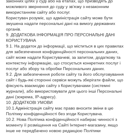
законних цілях у суді або на етапах, що призводять до
можливого звернення до суду у зв’язку з незаконним
використанням сайту або послуг.
Користувач розуміє, що адміністрація сайту може бути
змушена надати персональні дані на вимогу державних
органів.
9. ДОДАТКОВА ІНФОРМАЦІЯ ПРО ПЕРСОНАЛЬНІ ДАНІ
КОРИСТУВАЧА
9.1. На додаток до інформації, що міститься в цих правилах
для забезпечення конфіденційності персональних даних,
сайт може надати Користувачеві, за запитом, додаткову та
контекстну інформацію, що стосується конкретних послуг і
послуг або збору та обробки Персональних даних.
9.2. Для забезпечення роботи сайту та його обслуговування
сайт і будь-які сторонні сервіси можуть зберігати файли, що
фіксують взаємодію сайту з Користувачами (системні
журнали), або використовувати для цього інші Персональні
дані (зокрема, IP-адресу).
10. ДОДАТКОВІ УМОВИ
10.1.Адміністрація сайту має право вносити зміни в цю
Політику конфіденційності без згоди Користувача.
10.2. Нова Політика конфіденційності набирає чинності з
моменту її розміщення на Сайті Інтернет-магазину, якщо
інше не передбачено новою редакцією Політики