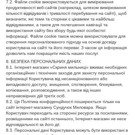
7.2. Файли cookie використовуються для вимірювання
продуктивності веб-сайтів (наприклад, шляхом вимірювання
кількості відвідувачів і тривалості перебування на сайті), щоб
визначити, які теми та сторінки є цікавими та найбільш
відвідуваними, а також для полегшення навігації та
використання сайту без збору будь-якої особистої
інформації. Файли cookie також можна використовувати для
створення персоналізованого підходу на основі досвіду
користувача на сайті та його переваг. З часом ця інформація
дозволить нам покращити якість наших послуг.
8. БЕЗПЕКА ПЕРСОНАЛЬНИХ ДАНИХ
8.1. Інтернет-магазин «Скриня мильниці» вживає необхідних
організаційних і технічних заходів для захисту персональної
інформації Користувача від несанкціонованого або
випадкового доступу, знищення, спотворення, блокування,
копіювання, розповсюдження, а також від інших
неправомірних дій третіх осіб.
8.2. Ця Політика конфіденційності поширюється тільки на
сайт інтернет-магазину Сундучок Миловара. Якщо
Користувач переходить на сторонні ресурси за посиланнями,
розміщеними на сайті останнього, Інтернет-магазин не несе
відповідальності за його дії.
8.3. Персональні дані Користувача можуть бути використані в