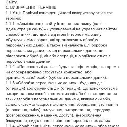
Сайту.
1. ВИЗНАЧЕННЯ ТЕРМІНІВ
1.1 У цій Політиці конфіденційності використовуються такі
терміни:
1.1.1. «Адміністрація сайту Інтернет-магазину (далі –
Адміністрація сайту)» - уповноважені на управління сайтом
співробітники, що діють від імені Інтернет-магазину
«Сундучок Миловара», які організовують обробку
персональних даних, а також визначають цілі обробки
персональних даних, склад персональних даних, що
підлягають обробці, дії або операції, що здійснюються з
персональними даними.
1.1.2. «Персональні дані» – будь-яка інформація, яка прямо
чи опосередковано стосується конкретної або
ідентифікованої особи (суб’єкта персональних даних).
1.1.3.«Обробка персональних даних» - будь-яка дія
(операція) або сукупність дій (операцій), що здійснюються з
використанням засобів автоматизації або без використання
таких засобів з персональними даними, включаючи збір,
запис, систематизацію, накопичення, зберігання, уточнення
(оновлення, зміну), вилучення, використання, передачу
(розповсюдження, надання, доступ), знеособлення,
блокування, видалення, знищення персональних даних.
1.1.4. «Конфіденційність персональних даних» – обов’язкова