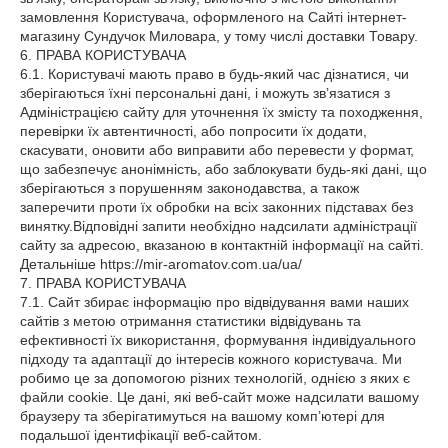
замовлення Користувача, оформленого на Сайті інтернет-
магазину Сундучок Миловара, у тому числі доставки Товару.
6. ПРАВА КОРИСТУВАЧА
6.1. Користувачі мають право в будь-який час дізнатися, чи
зберігаються їхні персональні дані, і можуть зв’язатися з
Адміністрацією сайту для уточнення їх змісту та походження,
перевірки їх автентичності, або попросити їх додати,
скасувати, оновити або виправити або перевести у формат,
що забезпечує анонімність, або заблокувати будь-які дані, що
зберігаються з порушенням законодавства, а також
заперечити проти їх обробки на всіх законних підставах без
винятку.Відповідні запити необхідно надсилати адміністрації
сайту за адресою, вказаною в контактній інформації на сайті.
Детальніше https://mir-aromatov.com.ua/ua/
7. ПРАВА КОРИСТУВАЧА
7.1. Сайт збирає інформацію про відвідування вами наших
сайтів з метою отримання статистики відвідувань та
ефективності їх використання, формування індивідуального
підходу та адаптації до інтересів кожного користувача. Ми
робимо це за допомогою різних технологій, однією з яких є
файли cookie. Це дані, які веб-сайт може надсилати вашому
браузеру та зберігатимуться на вашому комп’ютері для
подальшої ідентифікації веб-сайтом.