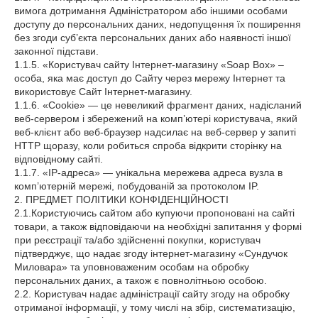
вимога дотримання Адміністратором або іншими особами
доступу до персональних даних, недопущення їх поширення
без згоди суб’єкта персональних даних або наявності іншої
законної підстави.
1.1.5. «Користувач сайту Інтернет-магазину «Soap Box» –
особа, яка має доступ до Сайту через мережу Інтернет та
використовує Сайт Інтернет-магазину.
1.1.6. «Cookie» — це невеликий фрагмент даних, надісланий
веб-сервером і збережений на комп’ютері користувача, який
веб-клієнт або веб-браузер надсилає на веб-сервер у запиті
HTTP щоразу, коли робиться спроба відкрити сторінку на
відповідному сайті.
1.1.7. «IP-адреса» — унікальна мережева адреса вузла в
комп’ютерній мережі, побудованій за протоколом IP.
2. ПРЕДМЕТ ПОЛІТИКИ КОНФІДЕНЦІЙНОСТІ
2.1.Користуючись сайтом або купуючи пропоновані на сайті
товари, а також відповідаючи на необхідні запитання у формі
при реєстрації та/або здійсненні покупки, користувач
підтверджує, що надає згоду інтернет-магазину «Сундучок
Миловара» та уповноваженим особам на обробку
персональних даних, а також є повнолітньою особою.
2.2. Користувач надає адміністрації сайту згоду на обробку
отриманої інформації, у тому числі на збір, систематизацію,