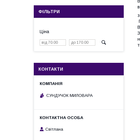
В
в
ФІЛЬТРИ
з
П
В
Ціна
З
н
т
КОНТАКТИ
СУНДУЧОК МИЛОВАРА
Світлана