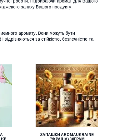
ла ручної роботи. Підбираючи аромат для Вашого
іміджевого запаху Вашого продукту.
риємного аромату. Вони можуть бути
і відрізняються за стійкістю, безпечністю та
ЛА
ЗАПАШКИ AROMAUKRAINE
ІЯ)
(УКРАЇНА) 30ГРАМ