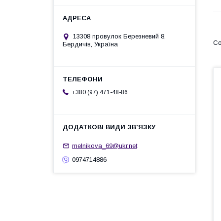
13308 провулок Березневий 8,
Бердичів, Україна
+380 (97) 471-48-86
melnikova_69@ukr.net
0974714886