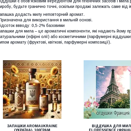
іддушки є обов'язковим інгредієнтом для гігієнічних засобів і ми
иробу, будьте гранично точні, оскільки продажі залежать саме від 
апашка додасть милу неповторний аромат.
ризначена для використання в мильній основі.
ідсоток ввводу: 0,5-2% базовими
апашки для мила – це ароматичні компоненти, які надають йому п
атуральними (ефірні олії) або косметичними (парфумерні віддушки) 
ипом аромату (фруктові, квіткові, парфумерні композиції).
ЗАПАШКИ AROMAUKRAINE
ВІДДУШКА ДЛЯ МИ
(УКРАЇНА). 100ГРАМ
FLORESSENCE (ФРАНЦ