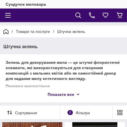
Сундучок миловара
Товари та послуги
Штучна зелень
Штучна зелень
Зелень для декорування мила — це штучні флористичні
елементи, які використовуються для створення
композицій з мильних квітів або як самостійний декор
для надання милу естетичного вигляду.
Переваги використання
Естетика:
Показати все
Надає милу професійного та привабливого вигляду,
створюючи гармонійні композиції.
Сортування
0
Фільтри
Довговічність:
Штучна зелень не псується і не пліснявіє, зберігаючи