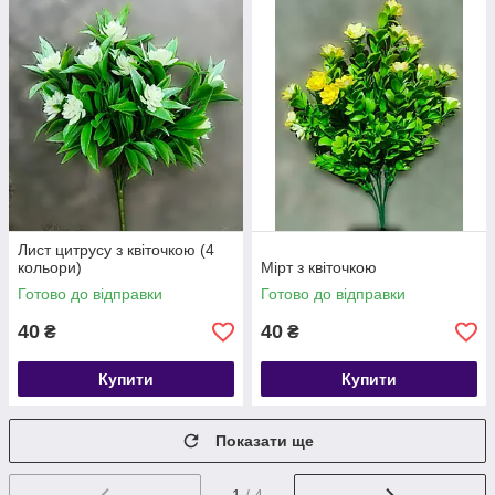
Лист цитрусу з квіточкою (4
кольори)
Мірт з квіточкою
Готово до відправки
Готово до відправки
40
40
₴
₴
Купити
Купити
Показати ще
1
/ 4