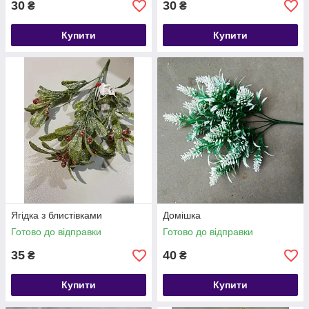
30
30
₴
₴
Купити
Купити
Ягідка з блистівками
Домішка
Готово до відправки
Готово до відправки
35
40
₴
₴
Купити
Купити