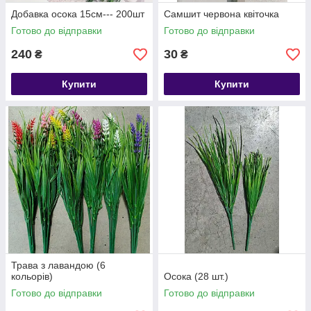
Добавка осока 15см--- 200шт
Самшит червона квіточка
Готово до відправки
Готово до відправки
240
30
₴
₴
Купити
Купити
Трава з лавандою (6
кольорів)
Осока (28 шт.)
Готово до відправки
Готово до відправки