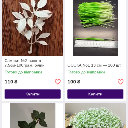
привабливий вигляд на тривалий час.
Універсальність:
Підходить для декорування як класичного, так і
прозорого мила.
Самшит №2 висота
7.5см-100грам. білий
ОСОКА No1 13 см — 100 шт.
Готово до відправки
Готово до відправки
110
100
₴
₴
Купити
Купити