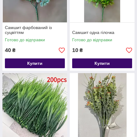
Самшит фарбований із
суцвіттям
Самшит одна гілочка
Готово до відправки
Готово до відправки
40
10
₴
₴
Купити
Купити