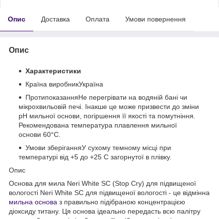
Опис
Доставка
Оплата
Умови повернення
Опис
Характеристики
Країна виробникУкраїна
ПротипоказанняНе перегрівати на водяній бані чи
мікрохвильовій печі. Інакше це може призвести до зміни
рН мильної основи, погіршення її якості та помутніння.
Рекомендована температура плавлення мильної
основи 60°С.
Умови зберіганняУ сухому темному місці при
температурі від +5 до +25 С загорнутої в плівку.
Опис
Основа для мила Neri White SC (Stop Cry) для підвищеної
вологості Neri White SC для підвищеної вологості - це відмінна
мильна основа
з правильно підібраною концентрацією
діоксиду титану. Ця основа ідеально передасть всю палітру