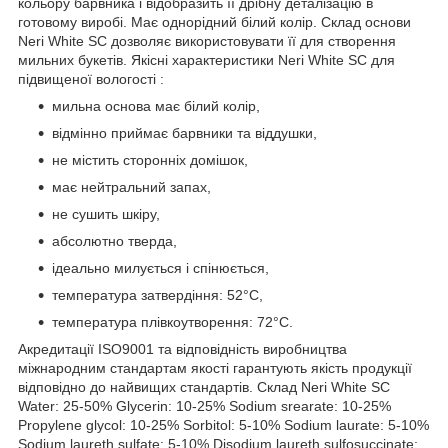
кольору барвника і відобразить її дрібну деталізацію в
готовому виробі. Має однорідний білий колір. Склад основи
Neri White SC дозволяє використовувати її для створення
мильних букетів. Якісні характеристики Neri White SC для
підвищеної вологості :
мильна основа має білий колір,
відмінно приймає барвники та віддушки,
не містить сторонніх домішок,
має нейтральний запах,
не сушить шкіру,
абсолютно тверда,
ідеально милується і спінюється,
температура затвердіння: 52°С,
температура плівкоутворення: 72°С.
Акредитації ISO9001 та відповідність виробництва
міжнародним стандартам якості гарантують якість продукції
відповідно до найвищих стандартів. Склад Neri White SC
Water: 25-50% Glycerin: 10-25% Sodium srearate: 10-25%
Propylene glycol: 10-25% Sorbitol: 5-10% Sodium laurate: 5-10%
Sodium laureth sulfate: 5-10% Disodium laureth sulfosuccinate: