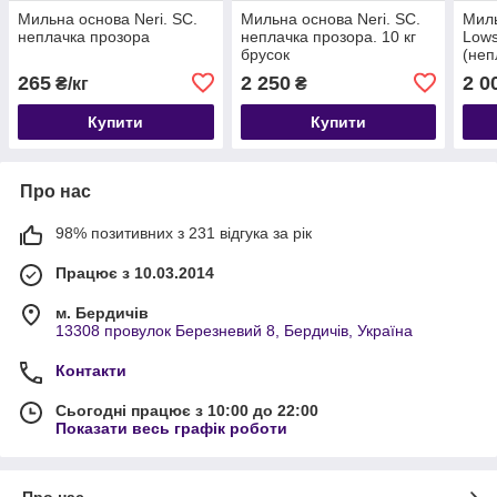
Мильна основа Neri. SC.
Мильна основа Neri. SC.
Мил
неплачка прозора
неплачка прозора. 10 кг
Lows
брусок
(неп
бру
265
2 250
2 0
₴/кг
₴
Купити
Купити
Про нас
98% позитивних з 231 відгука за рік
Працює з 10.03.2014
м. Бердичів
13308 провулок Березневий 8, Бердичів, Україна
Контакти
Сьогодні працює з 10:00 до 22:00
Показати весь графік роботи
Про нас