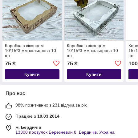
Коробка з віконцем
Коробка з віконцем
Коро
10*15*3 мм кольорова 10
10*15*3 мм кольорова 10
15х1
шт.
шт.
шт.
75
75
100
₴
₴
Купити
Купити
Про нас
98% позитивних з 231 відгука за рік
Працює з 10.03.2014
м. Бердичів
13308 провулок Березневий 8, Бердичів, Україна