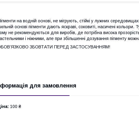
ігменти на водній основі, не мігрують, стійкі у лужних середовищах
ильній основі пігменти дають яскраві, соковиті, насичені кольори. 
ому не рекомендуються для виробів, де потрібна висока прозорість.
астельними і ніжними, але при збільшенні дозування пігменту можна д
ОБОВ’ЯЗКОВО ЗБОВТАТИ ПЕРЕД ЗАСТОСУВАННЯМ!
нформація для замовлення
іна:
100 ₴