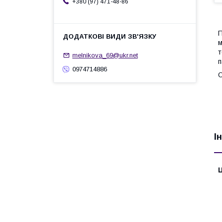
+380 (97) 471-48-86
П
м
т
melnikova_69@ukr.net
п
0974714886
І
Ц