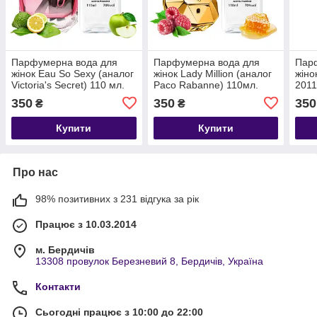
Парфумерна вода для
Парфумерна вода для
Пар
жінок Eau So Sexy (аналог
жінок Lady Million (аналог
жіно
Victoria's Secret) 110 мл.
Paco Rabanne) 110мл.
2011
№300
№198
110
350
350
350
₴
₴
Купити
Купити
Про нас
98% позитивних з 231 відгука за рік
Працює з 10.03.2014
м. Бердичів
13308 провулок Березневий 8, Бердичів, Україна
Контакти
Сьогодні працює з 10:00 до 22:00