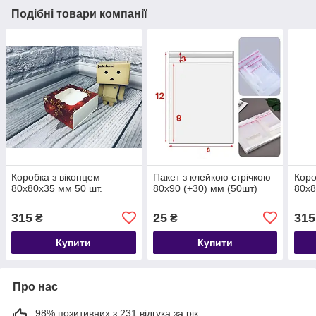
Подібні товари компанії
Коробка з віконцем
Пакет з клейкою стрічкою
Коро
80х80х35 мм 50 шт.
80х90 (+30) мм (50шт)
80х8
315
25
315
₴
₴
Купити
Купити
Про нас
98% позитивних з 231 відгука за рік