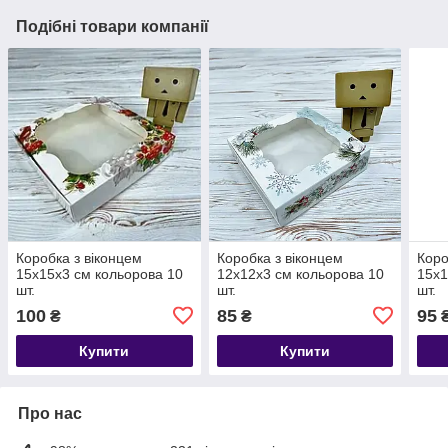
Подібні товари компанії
Коробка з віконцем
Коробка з віконцем
Коро
15х15х3 см кольорова 10
12х12х3 см кольорова 10
15х1
шт.
шт.
шт.
100
85
95
₴
₴
Купити
Купити
Про нас