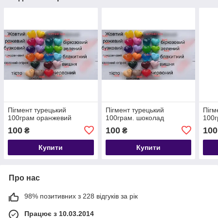
Пігмент турецький
Пігмент турецький
Пігм
100грам оранжевий
100грам. шоколад
100г
100
100
100
₴
₴
Купити
Купити
Про нас
98% позитивних з 228 відгуків за рік
Працює з 10.03.2014