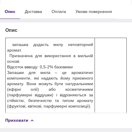
Опис
Доставка
Оплата
Умови повернення
Опис
запашка додасть милу неповторний
аромат.
Призначена для використання в мильній
основі.
Відсоток ввводу: 0,5-2% базовими
Запашки для мила – це ароматичні
компоненти, які надають йому приємного
аромату. Вони можуть бути натуральними
(ефірні олії) або косметичними
(парфумерні віддушки) і відрізняються за
стійкістю, безпечністю та типом аромату
(фруктові, квіткові, парфумерні композиції).
Приховати