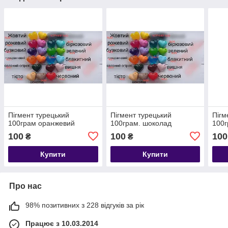
Пігмент турецький
Пігмент турецький
Пігм
100грам оранжевий
100грам. шоколад
100г
100
100
100
₴
₴
Купити
Купити
Про нас
98% позитивних з 228 відгуків за рік
Працює з 10.03.2014