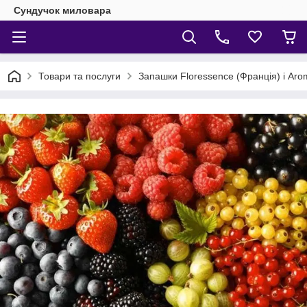
Сундучок миловара
Товари та послуги
Запашки Floressence (Франція) і Aro