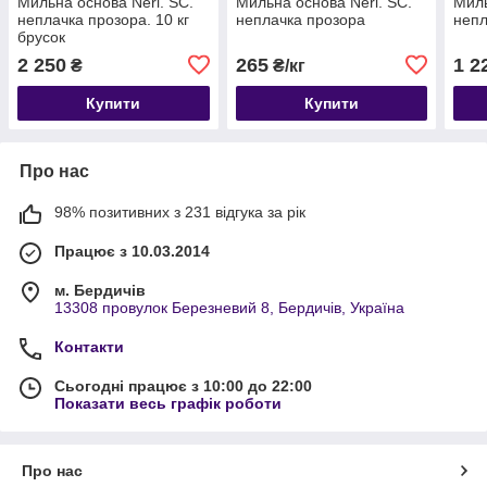
Мильна основа Neri. SC.
Мильна основа Neri. SC.
Миль
неплачка прозора. 10 кг
неплачка прозора
непл
брусок
2 250
265
1 2
₴
₴/кг
Купити
Купити
Про нас
98% позитивних з 231 відгука за рік
Працює з 10.03.2014
м. Бердичів
13308 провулок Березневий 8, Бердичів, Україна
Контакти
Сьогодні працює з 10:00 до 22:00
Показати весь графік роботи
Про нас