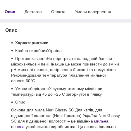
Опис
Доставка
Оплата
Умови повернення
Опис
Характеристики
Країна виробникУкраїна
ПротипоказанняНе перегрівати на водяній бані чи
мікрохвильовій печі. Інакше це може призвести до зміни
рН мильної основи, погіршення її якості та помутніння.
Рекомендована температура плавлення мильної
основи 60°С.
Умови зберіганняУ сухому темному місці при
температурі від +5 до +25 С загорнутої в плівку.
Опис
Основа для мила Neri Glassy SC Для квітів, для
підвищеної вологості (Нері Прозора) Україна Neri Glassy
SC для підвищеної вологості – це відмінна
мильна
основа
українського виробництва. Ця основа ідеально