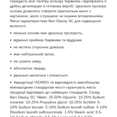
передасть всю палітру кольору барвника і відобразить її
дрібну деталізацію в готовому виробі. Ідеально прозора
основа дозволить створити оригінальне мило з
картинкою, мило з іграшкою чи іншими вплавленнями.
Якісні характеристики Neri Glassy SC для підвищеної
вологості :
мильна основа має ідеальну прозорість,
відмінно приймає барвники та віддушки,
не містить сторонніх домішок,
має нейтральний запах,
не сушить шкіру,
абсолютно тверда,
ідеально милиться і спінюється.
Акредитації ISO9001 та відповідність виробництва
міжнародним стандартам якості гарантують якість
продукції відповідно до найвищих стандартів. Склад
Neri Glassy SC: Water: 25-50% Glycerin: 10-25% Sodium
srearate: 10-25% Propylene glycol: 10-25% Sorbitol: 5-
10% Sodium laurate: 5-10% Sodium laureth sulfate: 5-10%
Disodium laureth sulfosuccinate: 1-5% Stearic acid: 0,5-
1% Sodium chloride: 0,5-1% Lauric acid: 0,1-0,5%